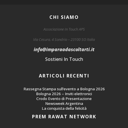
CHI SIAMO
Associazione In Touch APS
Via Cesura, 4 Sondrio – 23100 SO Italia
@ofni
ti.itratlocsadaarapmi
Sostieni In Touch
ARTICOLI RECENTI
Rassegna Stampa sull’evento a Bologna 2026
Bologna 2026 – Inviti elettronici
Crodo Evento di Presentazione
Newsweek Argentina
La conquista della felicità
PREM RAWAT NETWORK